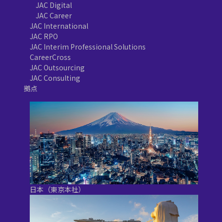
JAC Digital
JAC Career
JAC International
JAC RPO
JAC Interim Professional Solutions
CareerCross
JAC Outsourcing
JAC Consulting
拠点
日本（東京本社）