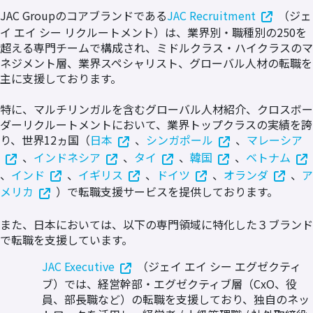
JAC Groupのコアブランドである
JAC Recruitment
（ジェ
イ エイ シー リクルートメント）は、業界別・職種別の250を
超える専門チームで構成され、ミドルクラス・ハイクラスのマ
ネジメント層、業界スペシャリスト、グローバル人材の転職を
主に支援しております。
特に、マルチリンガルを含むグローバル人材紹介、クロスボー
ダーリクルートメントにおいて、業界トップクラスの実績を誇
り、世界12ヵ国（
日本
、
シンガポール
、
マレーシア
、
インドネシア
、
タイ
、
韓国
、
ベトナム
、
インド
、
イギリス
、
ドイツ
、
オランダ
、
ア
メリカ
）で転職支援サービスを提供しております。
また、日本においては、以下の専門領域に特化した３ブランド
で転職を支援しています。
JAC Executive
（ジェイ エイ シー エグゼクティ
ブ）では、経営幹部・エグゼクティブ層（CxO、役
員、部長職など）の転職を支援しており、独自のネッ