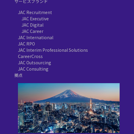
サービスブランド
JAC Recruitment
JAC Executive
JAC Digital
JAC Career
JAC International
JAC RPO
JAC Interim Professional Solutions
CareerCross
JAC Outsourcing
JAC Consulting
拠点