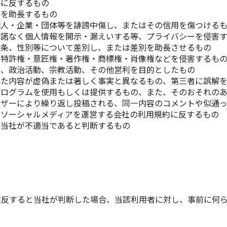
俗に反するもの
為を助長するもの
個人・企業・団体等を誹謗中傷し、またはその信用を傷つける
承諾なく個人情報を開示・漏えいする等、プライバシーを侵害
信条、性別等について差別し、または差別を助長させるもの
の特許権・意匠権・著作権・商標権・肖像権などを侵害するも
動、政治活動、宗教活動、その他営利を目的としたもの
れた内容が虚偽または著しく事実と異なるもの、第三者に誤解
プログラムを使用もしくは提供するもの、また、そのおそれの
ーザーにより繰り返し投稿される、同一内容のコメントや似通
るソーシャルメディアを運営する会社の利用規約に反するもの
、当社が不適当であると判断するもの
違反すると当社が判断した場合、当該利用者に対し、事前に何