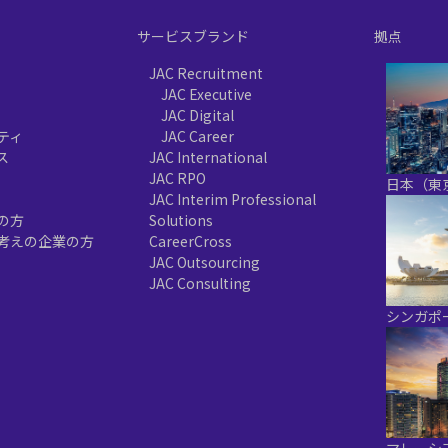
サービスブランド
拠点
JAC Recruitment
JAC Executive
JAC Digital
ティ
JAC Career
ス
JAC International
JAC RPO
日本（東
JAC Interim Professional
の方
Solutions
考えの企業の方
CareerCross
JAC Outsourcing
JAC Consulting
シンガポ
マレーシ